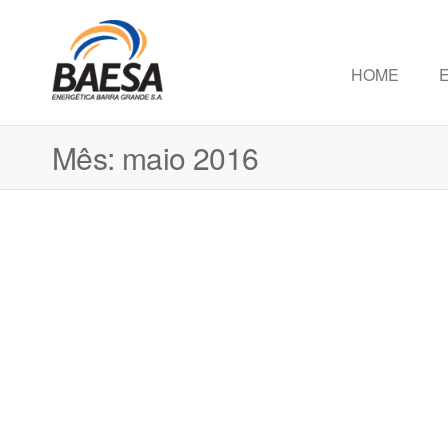
HOME
Baesa
Baesa
Energetica
S.A.
Mês:
maio 2016