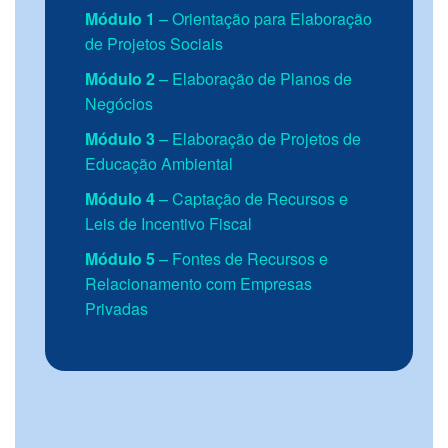
Módulo 1
– Orientação para Elaboração
de Projetos Sociais
Módulo 2
– Elaboração de Planos de
Negócios
Módulo 3
– Elaboração de Projetos de
Educação Ambiental
Módulo 4
– Captação de Recursos e
Leis de Incentivo Fiscal
Módulo 5
– Fontes de Recursos e
Relacionamento com Empresas
Privadas