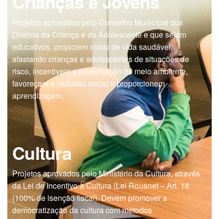
Crianças e Jovens
Projetos aprovados pelo Conselho Municipal dos
Direitos da Criança e do Adolescente e que sejam
educativos, propiciem modo de vida saudável,
afastando crianças e adolescentes de situações de
risco, incentivem a preservação do meio ambiente,
favoreçam a inclusão social e proporcionem
aprendizagem.
Cultura
Projetos aprovados pelo Ministério da Cultura, através
da Lei de Incentivo à Cultura (Lei Rouanet – Art. 18
(100% de isenção fiscal). Devem promover a
democratização da cultura com métodos