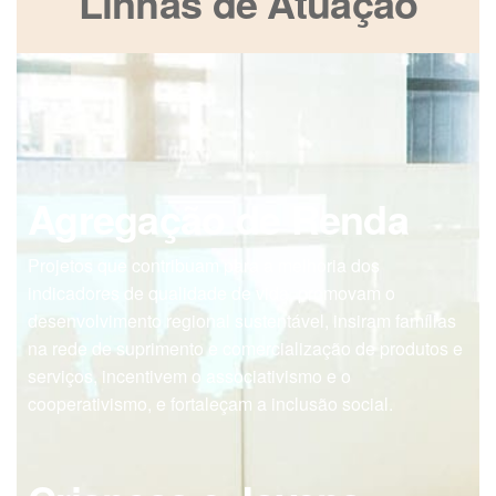
Linhas de Atuação
Agregação de Renda
Projetos que contribuam para a melhoria dos
indicadores de qualidade de vida, promovam o
desenvolvimento regional sustentável, insiram famílias
na rede de suprimento e comercialização de produtos e
serviços, incentivem o associativismo e o
cooperativismo, e fortaleçam a inclusão social.