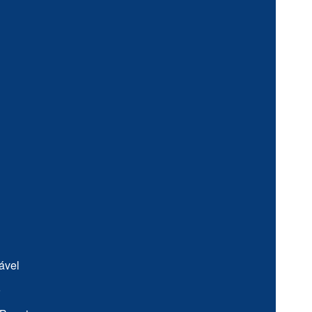
ável
o