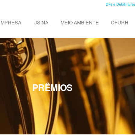
DFs e Debênture
EMPRESA
USINA
MEIO AMBIENTE
CFURH
PRÊMIOS