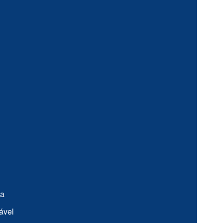
ia
ável