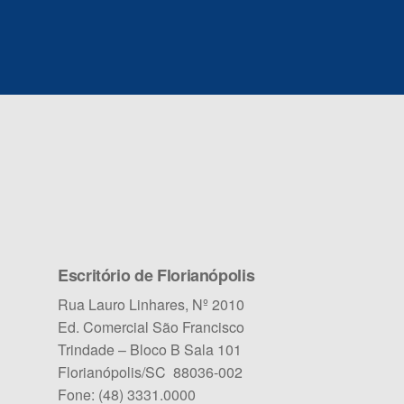
Escritório de Florianópolis
Rua Lauro Linhares, Nº 2010
Ed. Comercial São Francisco
Trindade – Bloco B Sala 101
Florianópolis/SC 88036-002
Fone: (48) 3331.0000