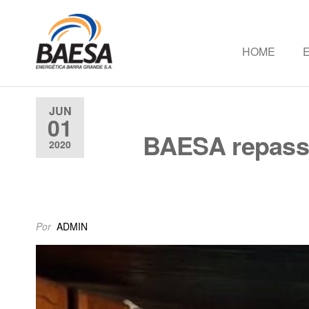
HOME
Baesa
Baesa
Energetica
S.A.
JUN
01
BAESA repassa
2020
Por
ADMIN