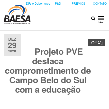
DFs e Debêntures
P&D
PRÊMIOS
CONTATO
Baesa
Baesa
Menu
Energetica
S.A.
DEZ
29
Off
Projeto PVE
2020
destaca
comprometimento de
Campo Belo do Sul
com a educação