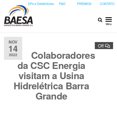
DFs e Debêntures
P&D
PRÊMIOS
CONTATO
Baesa
Baesa
Menu
Energetica
S.A.
NOV
14
Off
Colaboradores
2022
da CSC Energia
visitam a Usina
Hidrelétrica Barra
Grande