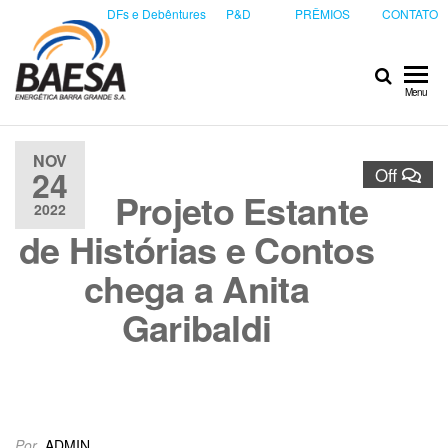
DFs e Debêntures
P&D
PRÊMIOS
CONTATO
Baesa
Baesa
Menu
Energetica
S.A.
NOV
24
Off
Projeto Estante
2022
de Histórias e Contos
chega a Anita
Garibaldi
Por
ADMIN