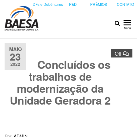
DFs e Debêntures
P&D
PRÊMIOS
CONTATO
Baesa
Baesa
Menu
Energetica
S.A.
MAIO
23
Off
Concluídos os
2022
trabalhos de
modernização da
Unidade Geradora 2
Por
ADMIN