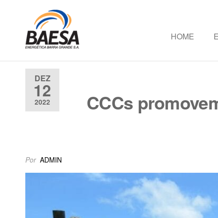
HOME
Baesa
Baesa
Energetica
S.A.
DEZ
12
CCCs promovem 
2022
Por
ADMIN