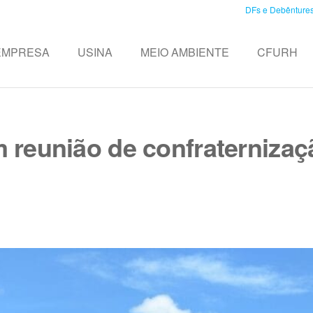
DFs e Debênture
EMPRESA
USINA
MEIO AMBIENTE
CFURH
reunião de confraternizaç