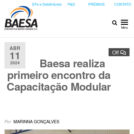
DFs e Debêntures
P&D
PRÊMIOS
CONTATO
Baesa
Baesa
Menu
Energetica
S.A.
ABR
11
Off
Baesa realiza
2024
primeiro encontro da
Capacitação Modular
Por
MARINNA GONÇALVES