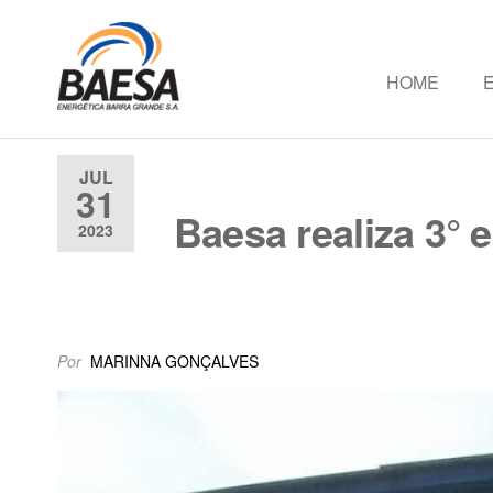
HOME
Baesa
Baesa
Energetica
S.A.
JUL
31
Baesa realiza 3°
2023
Por
MARINNA GONÇALVES