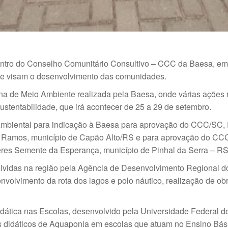
° encontro do Conselho Comunitário Consultivo – CCC da Baesa,
 e visam o desenvolvimento das comunidades.
a de Meio Ambiente realizada pela Baesa, onde várias ações 
tentabilidade, que irá acontecer de 25 a 29 de setembro.
mbiental para indicação à Baesa para aprovação do CCC/SC, Pro
 Ramos, município de Capão Alto/RS e para aprovação do CC
res Semente da Esperança, município de Pinhal da Serra – RS
lvidas na região pela Agência de Desenvolvimento Regional d
volvimento da rota dos lagos e polo náutico, realização de obra d
idática nas Escolas, desenvolvido pela Universidade Federal 
s didáticos de Aquaponia em escolas que atuam no Ensino Bási