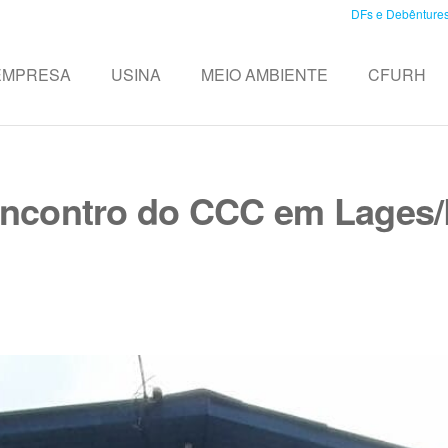
DFs e Debênture
EMPRESA
USINA
MEIO AMBIENTE
CFURH
 encontro do CCC em Lage