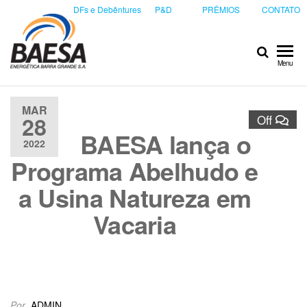
DFs e Debêntures
P&D
PRÊMIOS
CONTATO
Baesa
Baesa
Menu
Energetica
S.A.
MAR
28
Off
BAESA lança o
2022
Programa Abelhudo e
a Usina Natureza em
Vacaria
Por
ADMIN