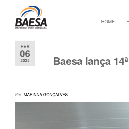
HOME
Baesa
Baesa
Energetica
S.A.
FEV
06
Baesa lança 14
2025
Por
MARINNA GONÇALVES