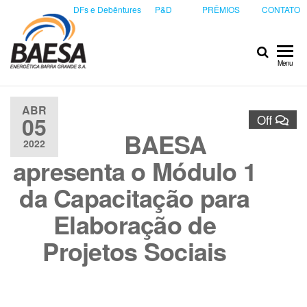
DFs e Debêntures
P&D
PRÊMIOS
CONTATO
Baesa
Baesa
Menu
Energetica
S.A.
ABR
05
Off
BAESA
2022
apresenta o Módulo 1
da Capacitação para
Elaboração de
Projetos Sociais