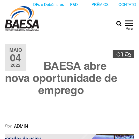
DFs e Debêntures
P&D
PRÊMIOS
CONTATO
Baesa
Baesa
Menu
Energetica
S.A.
MAIO
04
Off
BAESA abre
2022
nova oportunidade de
emprego
Por
ADMIN