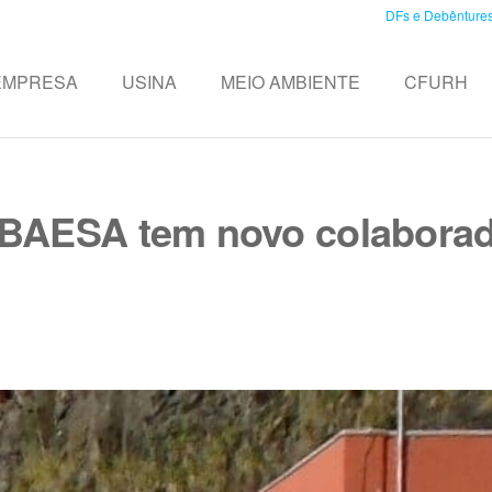
DFs e Debênture
EMPRESA
USINA
MEIO AMBIENTE
CFURH
BAESA tem novo colabora