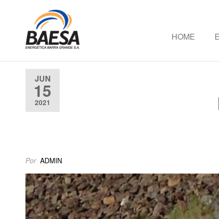
HOME
Baesa
Baesa
Energetica
S.A.
JUN
15
2021
Por
ADMIN