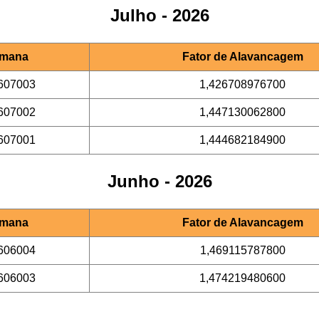
Julho - 2026
mana
Fator de Alavancagem
607003
1,426708976700
607002
1,447130062800
607001
1,444682184900
Junho - 2026
mana
Fator de Alavancagem
606004
1,469115787800
606003
1,474219480600